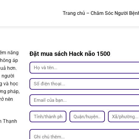
Trang chủ – Chăm Sóc Người Bện
tiềm năng
Đặt mua sách Hack não 1500
 không áp
quả hơn.
 người
g và học
ơng pháp,
rở nên
nh Thạnh