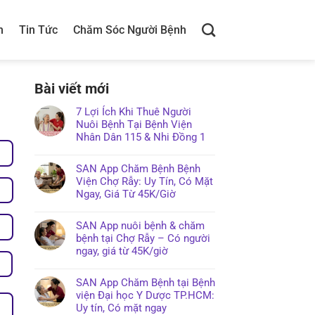
h
Tin Tức
Chăm Sóc Người Bệnh
Bài viết mới
7 Lợi Ích Khi Thuê Người
Nuôi Bệnh Tại Bệnh Viện
Nhân Dân 115 & Nhi Đồng 1
SAN App Chăm Bệnh Bệnh
Viện Chợ Rẫy: Uy Tín, Có Mặt
Ngay, Giá Từ 45K/Giờ
SAN App nuôi bệnh & chăm
bệnh tại Chợ Rẫy – Có người
ngay, giá từ 45K/giờ
SAN App Chăm Bệnh tại Bệnh
viện Đại học Y Dược TP.HCM:
Uy tín, Có mặt ngay