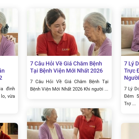
7 Câu Hỏi Về Giá Chăm Bệnh
7 Lý 
ân
Tại Bệnh Viện Mới Nhất 2026
Trực 
2
Người
7 Câu Hỏi Về Giá Chăm Bệnh Tại
ia đình
7 Lý D
Bệnh Viện Mới Nhất 2026 Khi người ...
 lo, vừa
Đêm 5
Trợ ...