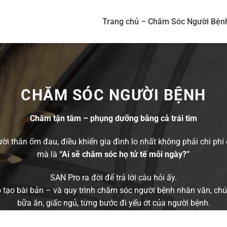
Trang chủ – Chăm Sóc Người Bện
CHĂM SÓC NGƯỜI BỆNH
Chăm tận tâm – phụng dưỡng bằng cả trái tim
ời thân ốm đau, điều khiến gia đình lo nhất không phải chi phí đ
mà là
“Ai sẽ chăm sóc họ tử tế mỗi ngày?”
SAN Pro ra đời để trả lời câu hỏi ấy.
 tạo bài bản – và quy trình chăm sóc người bệnh nhân văn, chú
bữa ăn, giấc ngủ, từng bước đi yếu ớt của người bệnh.