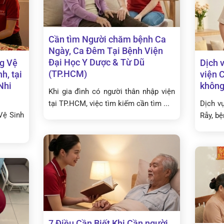
Cần tìm Người chăm bệnh Ca
Ngày, Ca Đêm Tại Bệnh Viện
Đại Học Y Dược & Từ Dũ
g Vệ
Dịch 
(TP.HCM)
h, tại
viện 
Nhi
không
Khi gia đình có người thân nhập viện
tại TP.HCM, việc tìm kiếm cần tìm ...
Dịch v
Vệ Sinh
Rẫy, bệ
7 Điều Cần Biết Khi Cần người