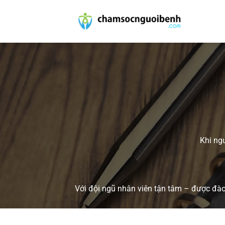
Bỏ
qua
nội
dung
Khi ngư
Với đội ngũ nhân viên tận tâm – được đào