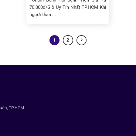
Chăm Bệnh Tại Bệnh Viện Giá Từ
70.000đ/Giờ Uy Tín Nhất TP.HCM Khi
người thân ...
1
2
huận, TP.HCM