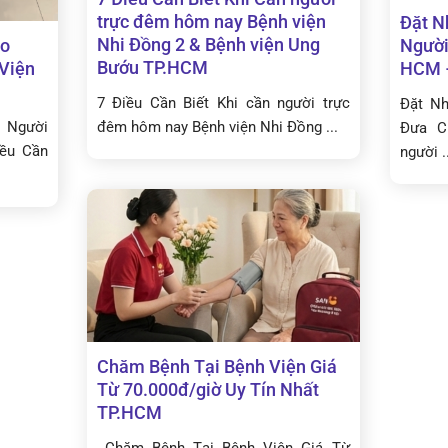
trực đêm hôm nay Bệnh viện
Đặt N
Nhi Đồng 2 & Bệnh viện Ung
ho
Người
Bướu TP.HCM
 Viện
HCM 
7 Điều Cần Biết Khi cần người trực
Đặt N
 Người
đêm hôm nay Bệnh viện Nhi Đồng ...
Đưa C
iều Cần
người ..
Chăm Bệnh Tại Bệnh Viện Giá
Từ 70.000đ/giờ Uy Tín Nhất
TP.HCM