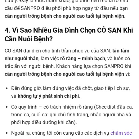
Lưu ý: Đây là mức tham khảo; gia đình nên mô tả rõ nhu
cầu để SANPRO điều phối phù hợp ngay từ đầu nếu bạn
cần người trông bệnh cho người cao tuổi tại bệnh viện
.
4. Vì Sao Nhiều Gia Đình Chọn CÔ SAN Khi
Cần Nuôi Bệnh?
CÔ SAN đại diện cho tinh thần phục vụ của SAN:
tận tâm
như người thân
, làm việc
rõ ràng – minh bạch
, và luôn có
trắc ẩn với người bệnh. Khách hàng lựa chọn SANPRO khi
cần người trông bệnh cho người cao tuổi tại bệnh viện
vì:
Đến đúng giờ, làm đúng việc đã chốt, giao tiếp lịch sự,
và
không tự ý phát sinh chi phí
.
Có quy trình – có trách nhiệm rõ ràng (Checklist đầu ca,
trong ca, cuối ca: ghi chú tình trạng, nhắc người nhà và
phối hợp điều dưỡng khi cần).
Ngoài ra, chúng tôi còn cung cấp các dịch vụ
chăm sóc