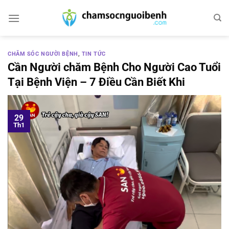
Bỏ
qua
nội
dung
CHĂM SÓC NGƯỜI BỆNH
,
TIN TỨC
Cần Người chăm Bệnh Cho Người Cao Tuổi
Tại Bệnh Viện – 7 Điều Cần Biết Khi
29
Th1