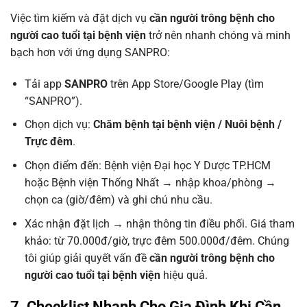
Việc tìm kiếm và đặt dịch vụ
cần người trông bệnh cho
người cao tuổi tại bệnh viện
trở nên nhanh chóng và minh
bạch hơn với ứng dụng SANPRO:
Tải app
SANPRO
trên App Store/Google Play (tìm
“SANPRO”).
Chọn dịch vụ:
Chăm bệnh tại bệnh viện / Nuôi bệnh /
Trực đêm
.
Chọn điểm đến: Bệnh viện Đại học Y Dược TP.HCM
hoặc Bệnh viện Thống Nhất → nhập khoa/phòng →
chọn ca (giờ/đêm) và ghi chú nhu cầu.
Xác nhận đặt lịch → nhận thông tin điều phối. Giá tham
khảo: từ 70.000đ/giờ, trực đêm 500.000đ/đêm. Chúng
tôi giúp giải quyết vấn đề
cần người trông bệnh cho
người cao tuổi tại bệnh viện
hiệu quả.
7. Checklist Nhanh Cho Gia Đình Khi Cần