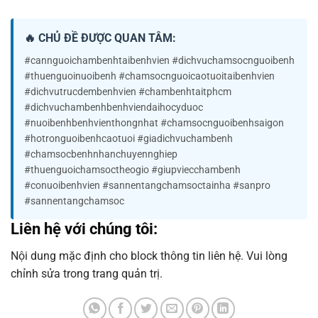
🔥 CHỦ ĐỀ ĐƯỢC QUAN TÂM:
#cannguoichambenhtaibenhvien #dichvuchamsocnguoibenh
#thuenguoinuoibenh #chamsocnguoicaotuoitaibenhvien
#dichvutrucdembenhvien #chambenhtaitphcm
#dichvuchambenhbenhviendaihocyduoc
#nuoibenhbenhvienthongnhat #chamsocnguoibenhsaigon
#hotronguoibenhcaotuoi #giadichvuchambenh
#chamsocbenhnhanchuyennghiep
#thuenguoichamsoctheogio #giupviecchambenh
#conuoibenhvien #sannentangchamsoctainha #sanpro
#sannentangchamsoc
Liên hệ với chúng tôi:
Nội dung mặc định cho block thông tin liên hệ. Vui lòng
chỉnh sửa trong trang quản trị.