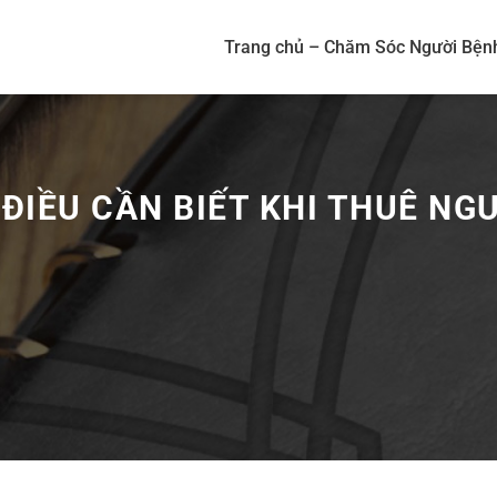
Trang chủ – Chăm Sóc Người Bện
 ĐIỀU CẦN BIẾT KHI THUÊ NG