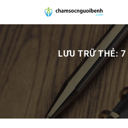
Bỏ
qua
nội
dung
LƯU TRỮ THẺ:
7