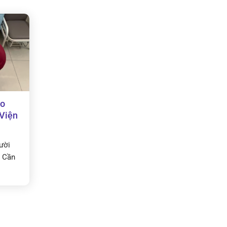
ho
 Viện
ười
u Cần