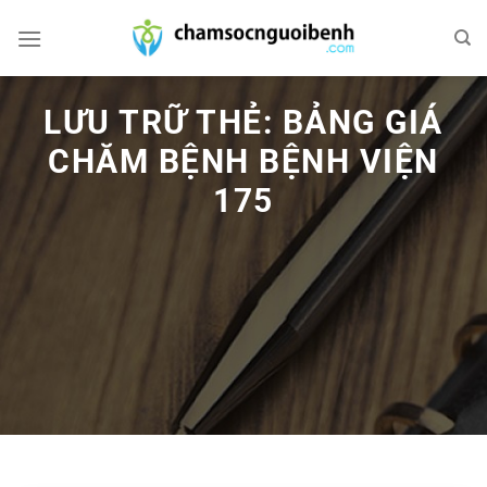
Bỏ
qua
nội
dung
LƯU TRỮ THẺ:
BẢNG GIÁ
CHĂM BỆNH BỆNH VIỆN
175