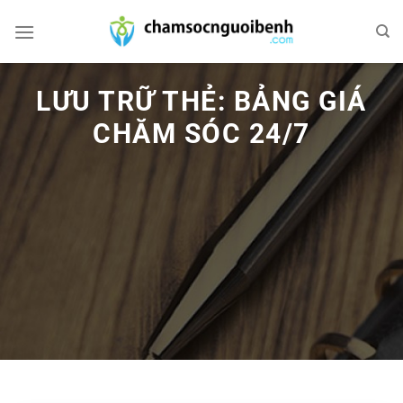
Bỏ
qua
nội
dung
LƯU TRỮ THẺ:
BẢNG GIÁ
CHĂM SÓC 24/7