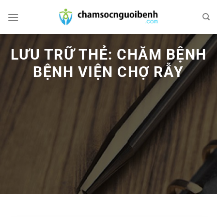
Bỏ
qua
nội
dung
LƯU TRỮ THẺ:
CHĂM BỆNH
BỆNH VIỆN CHỢ RẪY