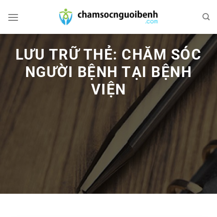
Bỏ
qua
nội
dung
LƯU TRỮ THẺ:
CHĂM SÓC
NGƯỜI BỆNH TẠI BỆNH
VIỆN