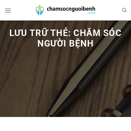
Bỏ
qua
nội
dung
LƯU TRỮ THẺ:
CHĂM SÓC
NGƯỜI BỆNH