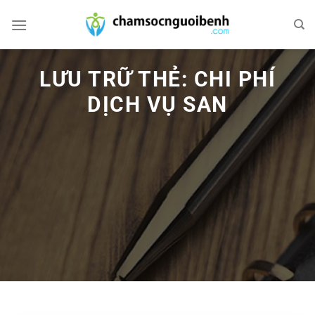
Bỏ
qua
nội
dung
LƯU TRỮ THẺ:
CHI PHÍ
DỊCH VỤ SAN