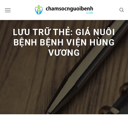
Bỏ
qua
nội
dung
LƯU TRỮ THẺ:
GIÁ NUÔI
BỆNH BỆNH VIỆN HÙNG
VƯƠNG