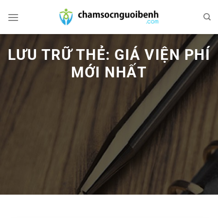
Bỏ
qua
nội
dung
LƯU TRỮ THẺ:
GIÁ VIỆN PHÍ
MỚI NHẤT