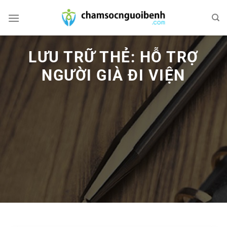
Bỏ
qua
nội
dung
LƯU TRỮ THẺ:
HỖ TRỢ
NGƯỜI GIÀ ĐI VIỆN