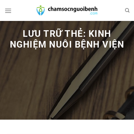
Bỏ
qua
nội
dung
LƯU TRỮ THẺ:
KINH
NGHIỆM NUÔI BỆNH VIỆN