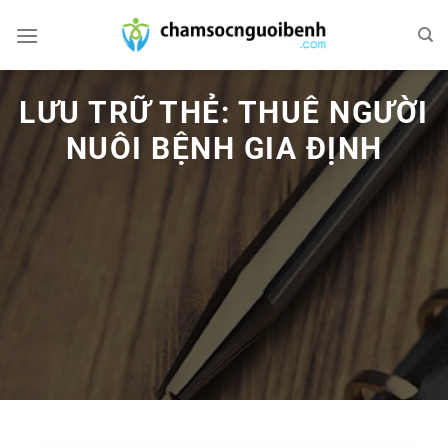
Bỏ
qua
nội
dung
LƯU TRỮ THẺ:
THUÊ NGƯỜI
NUÔI BỆNH GIA ĐỊNH