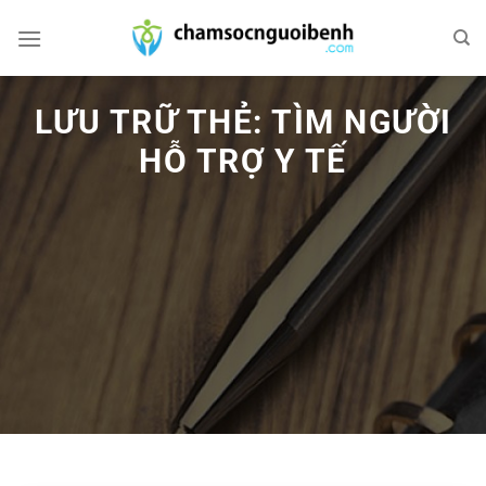
Bỏ
qua
nội
dung
LƯU TRỮ THẺ:
TÌM NGƯỜI
HỖ TRỢ Y TẾ