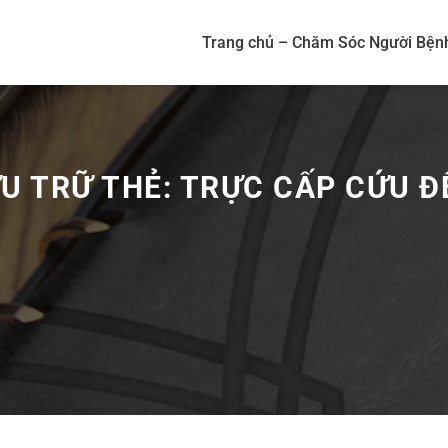
Trang chủ – Chăm Sóc Người Bện
U TRỮ THẺ:
TRỰC CẤP CỨU 