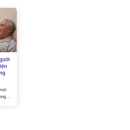
người
iện
Ung
trực
ng ...