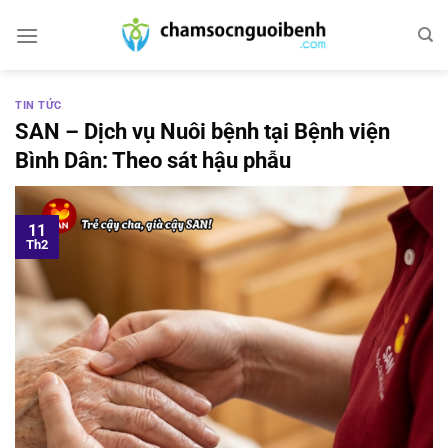
Bỏ
qua
nội
dung
TIN TỨC
SAN – Dịch vụ Nuôi bệnh tại Bệnh viện
Bình Dân: Theo sát hậu phẫu
11
Th2