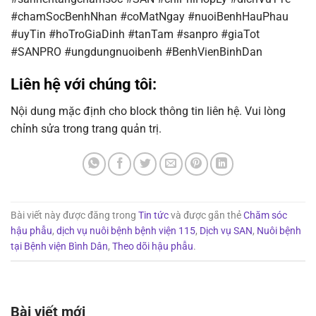
#chamSocBenhNhan #coMatNgay #nuoiBenhHauPhau
#uyTin #hoTroGiaDinh #tanTam #sanpro #giaTot
#SANPRO #ungdungnuoibenh #BenhVienBinhDan
Liên hệ với chúng tôi:
Nội dung mặc định cho block thông tin liên hệ. Vui lòng
chỉnh sửa trong trang quản trị.
Bài viết này được đăng trong
Tin tức
và được gắn thẻ
Chăm sóc
hậu phẫu
,
dịch vụ nuôi bệnh bệnh viện 115
,
Dịch vụ SAN
,
Nuôi bệnh
tại Bệnh viện Bình Dân
,
Theo dõi hậu phẫu
.
Bài viết mới