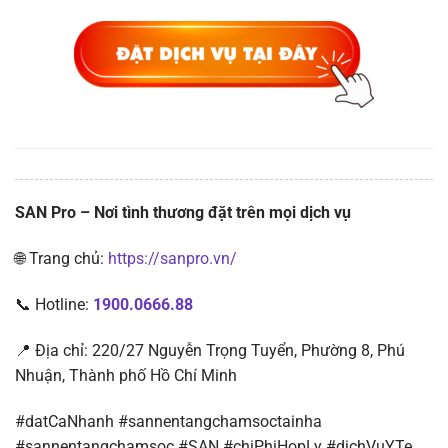
SAN Pro – Nơi tình thương đặt trên mọi dịch vụ
🌐 Trang chủ:
https://sanpro.vn/
📞 Hotline:
1900.0666.88
📍 Địa chỉ: 220/27 Nguyễn Trọng Tuyển, Phường 8, Phú
Nhuận, Thành phố Hồ Chí Minh
#datCaNhanh #sannentangchamsoctainha
#sannentangchamsoc #SAN #chiPhiHopLy #dichVuYTe