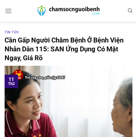
Bỏ
qua
nội
dung
TIN TỨC
Cần Gấp Người Chăm Bệnh Ở Bệnh Viện
Nhân Dân 115: SAN Ứng Dụng Có Mặt
Ngay, Giá Rõ
11
Th2