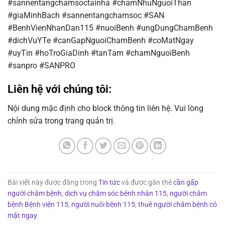
#sannentangchamsoctainha #chamNhuNguoiThan
#giaMinhBach #sannentangchamsoc #SAN
#BenhVienNhanDan115 #nuoiBenh #ungDungChamBenh
#dichVuYTe #canGapNguoiChamBenh #coMatNgay
#uyTin #hoTroGiaDinh #tanTam #chamNguoiBenh
#sanpro #SANPRO
Liên hệ với chúng tôi:
Nội dung mặc định cho block thông tin liên hệ. Vui lòng
chỉnh sửa trong trang quản trị.
Bài viết này được đăng trong
Tin tức
và được gắn thẻ
cần gấp
người chăm bệnh
,
dịch vụ chăm sóc bệnh nhân 115
,
người chăm
bệnh Bệnh viện 115
,
người nuôi bệnh 115
,
thuê người chăm bệnh có
mặt ngay
.