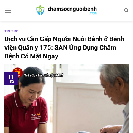
Bỏ
qua
nội
dung
TIN TỨC
Dịch vụ Cần Gấp Người Nuôi Bệnh ở Bệnh
viện Quân y 175: SAN Ứng Dụng Chăm
Bệnh Có Mặt Ngay
11
Th2