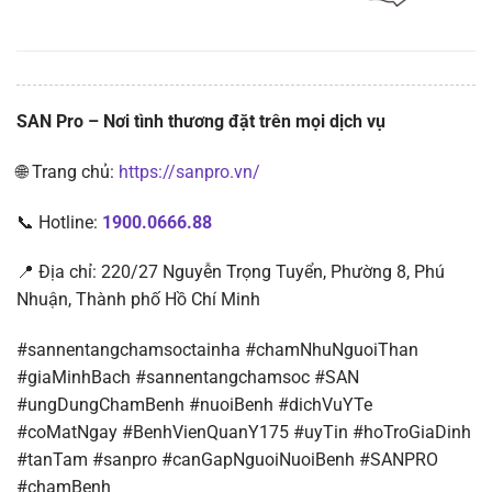
SAN Pro – Nơi tình thương đặt trên mọi dịch vụ
🌐 Trang chủ:
https://sanpro.vn/
📞 Hotline:
1900.0666.88
📍 Địa chỉ: 220/27 Nguyễn Trọng Tuyển, Phường 8, Phú
Nhuận, Thành phố Hồ Chí Minh
#sannentangchamsoctainha #chamNhuNguoiThan
#giaMinhBach #sannentangchamsoc #SAN
#ungDungChamBenh #nuoiBenh #dichVuYTe
#coMatNgay #BenhVienQuanY175 #uyTin #hoTroGiaDinh
#tanTam #sanpro #canGapNguoiNuoiBenh #SANPRO
#chamBenh