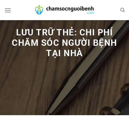
Bỏ
qua
nội
dung
LƯU TRỮ THẺ:
CHI PHÍ
CHĂM SÓC NGƯỜI BỆNH
TẠI NHÀ