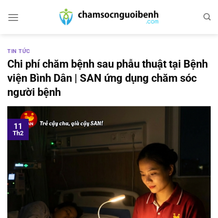
Bỏ
qua
nội
dung
TIN TỨC
Chi phí chăm bệnh sau phẫu thuật tại Bệnh
viện Bình Dân | SAN ứng dụng chăm sóc
người bệnh
11
Th2