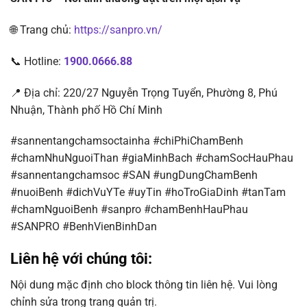
🌐 Trang chủ:
https://sanpro.vn/
📞 Hotline:
1900.0666.88
📍 Địa chỉ: 220/27 Nguyễn Trọng Tuyển, Phường 8, Phú
Nhuận, Thành phố Hồ Chí Minh
#sannentangchamsoctainha #chiPhiChamBenh
#chamNhuNguoiThan #giaMinhBach #chamSocHauPhau
#sannentangchamsoc #SAN #ungDungChamBenh
#nuoiBenh #dichVuYTe #uyTin #hoTroGiaDinh #tanTam
#chamNguoiBenh #sanpro #chamBenhHauPhau
#SANPRO #BenhVienBinhDan
Liên hệ với chúng tôi:
Nội dung mặc định cho block thông tin liên hệ. Vui lòng
chỉnh sửa trong trang quản trị.