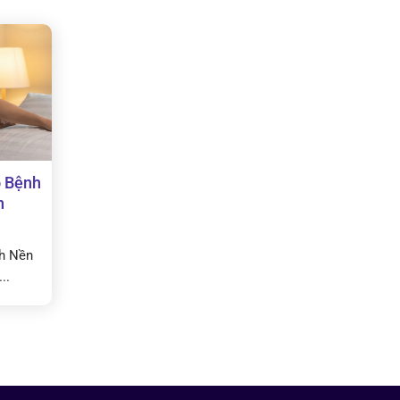
 Bệnh
n
h Nền
..