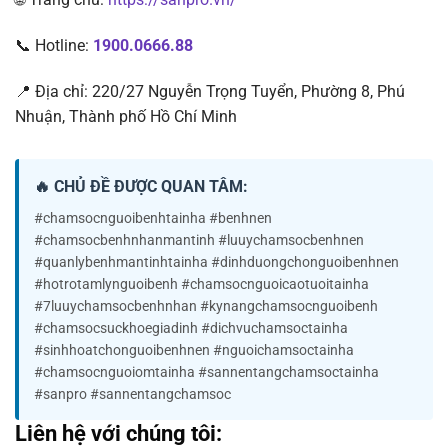
📞 Hotline:
1900.0666.88
📍 Địa chỉ: 220/27 Nguyễn Trọng Tuyển, Phường 8, Phú
Nhuận, Thành phố Hồ Chí Minh
🔥 CHỦ ĐỀ ĐƯỢC QUAN TÂM:
#chamsocnguoibenhtainha #benhnen
#chamsocbenhnhanmantinh #luuychamsocbenhnen
#quanlybenhmantinhtainha #dinhduongchonguoibenhnen
#hotrotamlynguoibenh #chamsocnguoicaotuoitainha
#7luuychamsocbenhnhan #kynangchamsocnguoibenh
#chamsocsuckhoegiadinh #dichvuchamsoctainha
#sinhhoatchonguoibenhnen #nguoichamsoctainha
#chamsocnguoiomtainha #sannentangchamsoctainha
#sanpro #sannentangchamsoc
Liên hệ với chúng tôi: