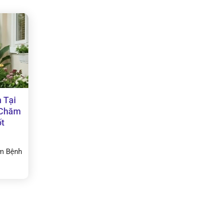
 Tại
 Chăm
ốt
m Bệnh