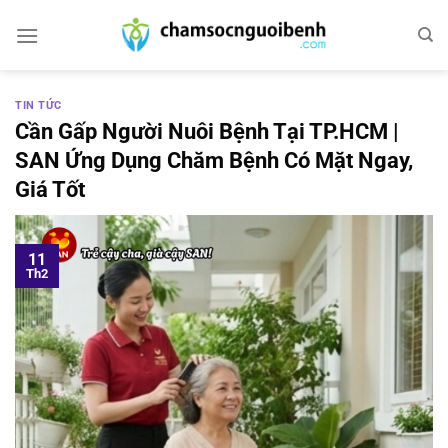
Bỏ
qua
nội
dung
TIN TỨC
Cần Gấp Người Nuôi Bệnh Tại TP.HCM |
SAN Ứng Dụng Chăm Bệnh Có Mặt Ngay,
Giá Tốt
11
Th2