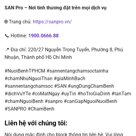
SAN Pro – Nơi tình thương đặt trên mọi dịch vụ
🌐 Trang chủ:
https://sanpro.vn/
📞 Hotline:
1900.0666.88
📍 Địa chỉ: 220/27 Nguyễn Trọng Tuyển, Phường 8, Phú
Nhuận, Thành phố Hồ Chí Minh
#NuoiBenhTPHCM #sannentangchamsoctainha
#chamNhuNguoiThan #giaMinhBach
#sannentangchamsoc #SAN #ungDungChamBenh
#dichVuYTe #coMatNgay #uyTin #hoTroGiaDinh #tanTam
#chamNguoiBenh #sanpro #canGapNguoiNuoiBenh
#SANPRO #ChamBenh
Liên hệ với chúng tôi:
Nội dung mặc định cho block thông tin liên hệ. Vui lòng