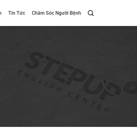
h
Tin Tức
Chăm Sóc Người Bệnh
G