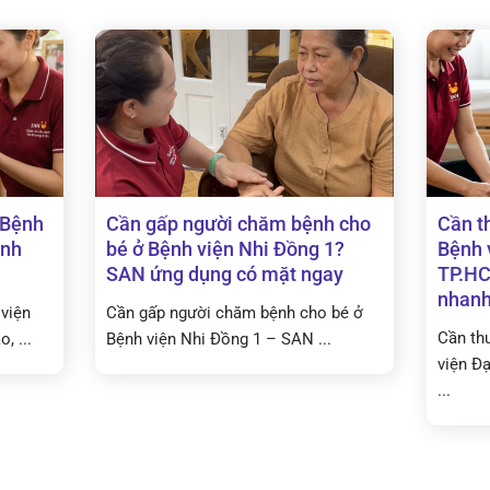
 Bệnh
Cần gấp người chăm bệnh cho
Cần t
inh
bé ở Bệnh viện Nhi Đồng 1?
Bệnh 
SAN ứng dụng có mặt ngay
TP.HC
nhanh,
viện
Cần gấp người chăm bệnh cho bé ở
Cần th
, ...
Bệnh viện Nhi Đồng 1 – SAN ...
viện Đ
...