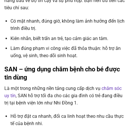
hàng đầu về độ tin cậy và sự phù hợp. Bạn nên ưu tiên các
tiêu chí sau:
Có mặt nhanh, đúng giờ, không làm ảnh hưởng đến lịch
trình điều trị.
Kiên nhẫn, biết trấn an trẻ, tạo cảm giác an tâm.
Làm đúng phạm vi công việc đã thỏa thuận: hỗ trợ ăn
uống, vệ sinh, theo dõi sinh hoạt.
SAN – ứng dụng chăm bệnh cho bé được
tin dùng
Là một trong những nền tảng cung cấp dịch vụ
chăm sóc
uy tín
, SAN hỗ trợ tối đa cho các gia đình có trẻ đang điều
trị tại bệnh viện lớn như Nhi Đồng 1.
Hỗ trợ đặt ca nhanh, đổi ca linh hoạt theo nhu cầu thực
tế của bệnh nhi.