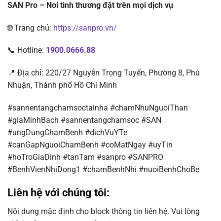
SAN Pro – Nơi tình thương đặt trên mọi dịch vụ
🌐 Trang chủ:
https://sanpro.vn/
📞 Hotline:
1900.0666.88
📍 Địa chỉ: 220/27 Nguyễn Trọng Tuyển, Phường 8, Phú
Nhuận, Thành phố Hồ Chí Minh
#sannentangchamsoctainha #chamNhuNguoiThan
#giaMinhBach #sannentangchamsoc #SAN
#ungDungChamBenh #dichVuYTe
#canGapNguoiChamBenh #coMatNgay #uyTin
#hoTroGiaDinh #tanTam #sanpro #SANPRO
#BenhVienNhiDong1 #chamBenhNhi #nuoiBenhChoBe
Liên hệ với chúng tôi:
Nội dung mặc định cho block thông tin liên hệ. Vui lòng